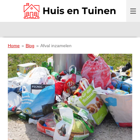
Ga
Huis en Tuinen
direct
naar
de
hoofdinhoud
Home
»
Blog
»
Afval inzamelen