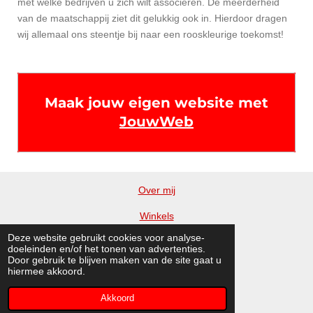
met welke bedrijven u zich wilt associëren. De meerderheid
van de maatschappij ziet dit gelukkig ook in. Hierdoor dragen
wij allemaal ons steentje bij naar een rooskleurige toekomst!
Maak jouw eigen website met
JouwWeb
Over mij
Winkels
Deze website gebruikt cookies voor analyse-
Blog
doeleinden en/of het tonen van advertenties.
Door gebruik te blijven maken van de site gaat u
Vrienden
hiermee akkoord.
© 2015 - 2026 Huisentuinen
Akkoord
Powered by
JouwWeb