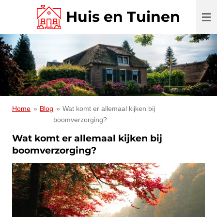
Ga
Huis en Tuinen
direct
naar
de
hoofdinhoud
Home
»
Blog
»
Wat komt er allemaal kijken bij
boomverzorging?
Wat komt er allemaal kijken bij
boomverzorging?