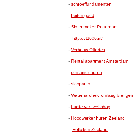
-
schroeffundamenten
-
buiten goed
-
Slotenmaker Rotterdam
-
http://vt2000.nl/
-
Verbouw Offertes
-
Rental apartment Amsterdam
-
container huren
-
sloopauto
-
Waterhardheid omlaag brengen
-
Lucite verf webshop
-
Hoogwerker huren Zeeland
-
Rolluiken Zeeland