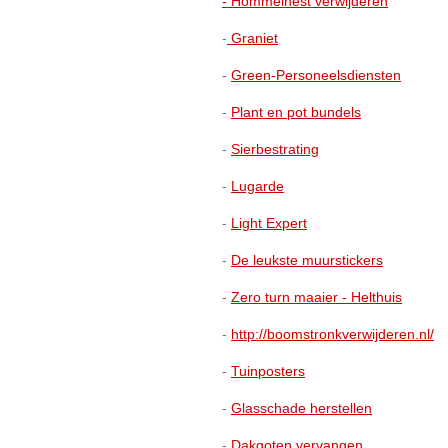
- Hommelnest verwijderen
-
Graniet
-
Green-Personeelsdiensten
-
Plant en pot bundels
-
Sierbestrating
-
Lugarde
-
Light Expert
-
De leukste muurstickers
-
Zero turn maaier - Helthuis
-
http://boomstronkverwijderen.nl/
-
Tuinposters
-
Glasschade herstellen
-
Dakgoten vervangen