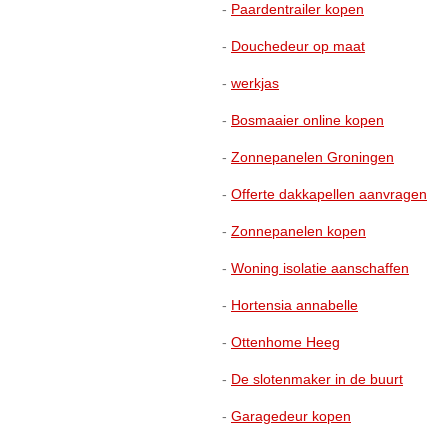
-
Paardentrailer kopen
-
Douchedeur op maat
-
werkjas
-
Bosmaaier online kopen
-
Zonnepanelen Groningen
-
Offerte dakkapellen aanvragen
-
Zonnepanelen kopen
-
Woning isolatie aanschaffen
-
H
ortensia annabelle
-
Ottenhome Heeg
-
De slotenmaker in de buurt
-
Garagedeur kopen