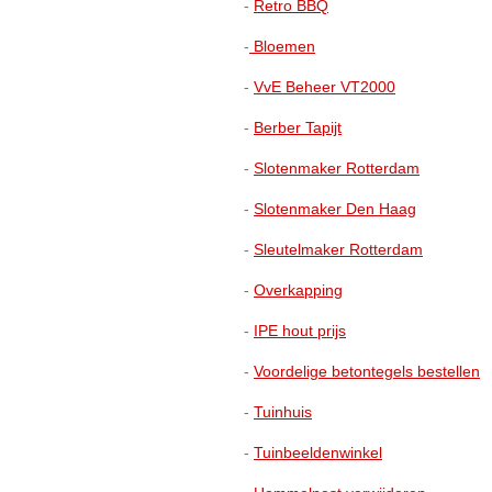
-
Retro BBQ
-
Bloemen
-
VvE Beheer VT2000
-
Berber Tapijt
-
Slotenmaker Rotterdam
-
Slotenmaker Den Haag
-
Sleutelmaker Rotterdam
-
Overkapping
-
IPE hout prijs
-
Voordelige betontegels bestellen
-
Tuinhuis
-
Tuinbeeldenwinkel