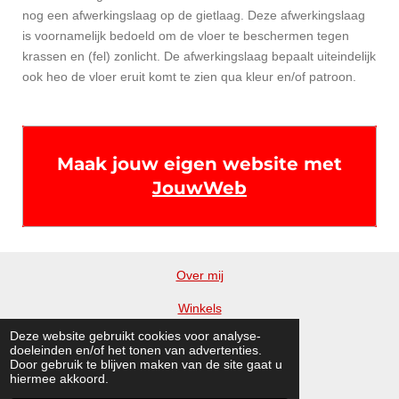
nog een afwerkingslaag op de gietlaag. Deze afwerkingslaag
is voornamelijk bedoeld om de vloer te beschermen tegen
krassen en (fel) zonlicht. De afwerkingslaag bepaalt uiteindelijk
ook heo de vloer eruit komt te zien qua kleur en/of patroon.
Maak jouw eigen website met
JouwWeb
Over mij
Winkels
Deze website gebruikt cookies voor analyse-
Blog
doeleinden en/of het tonen van advertenties.
Door gebruik te blijven maken van de site gaat u
Vrienden
hiermee akkoord.
© 2015 - 2026 Huisentuinen