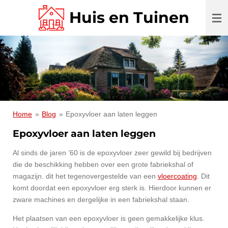
Ga
Huis en Tuinen
direct
naar
de
hoofdinhoud
Home
»
Blog
»
Epoxyvloer aan laten leggen
Epoxyvloer aan laten leggen
Al sinds de jaren ’60 is de epoxyvloer zeer gewild bij bedrijven
die de beschikking hebben over een grote fabriekshal of
magazijn. dit het tegenovergestelde van een
vloercoating
. Dit
komt doordat een epoxyvloer erg sterk is. Hierdoor kunnen er
zware machines en dergelijke in een fabriekshal staan.
Het plaatsen van een epoxyvloer is geen gemakkelijke klus.