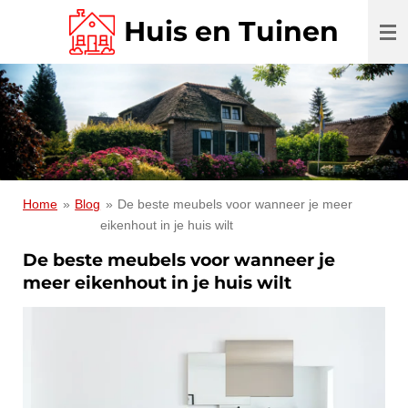
Ga
Huis en Tuinen
direct
naar
de
hoofdinhoud
Home
»
Blog
»
De beste meubels voor wanneer je meer
eikenhout in je huis wilt
De beste meubels voor wanneer je
meer eikenhout in je huis wilt