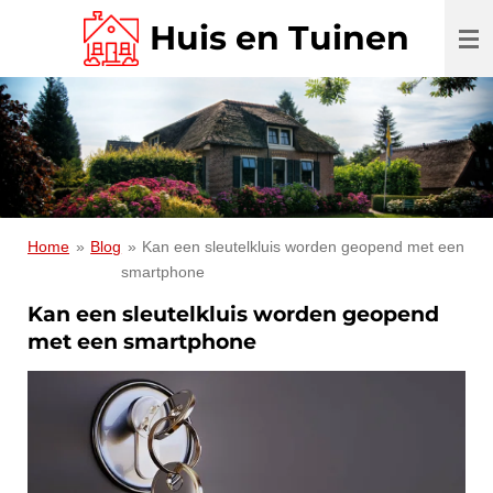
Ga
Huis en Tuinen
direct
naar
de
hoofdinhoud
Home
»
Blog
»
Kan een sleutelkluis worden geopend met een
smartphone
Kan een sleutelkluis worden geopend
met een smartphone