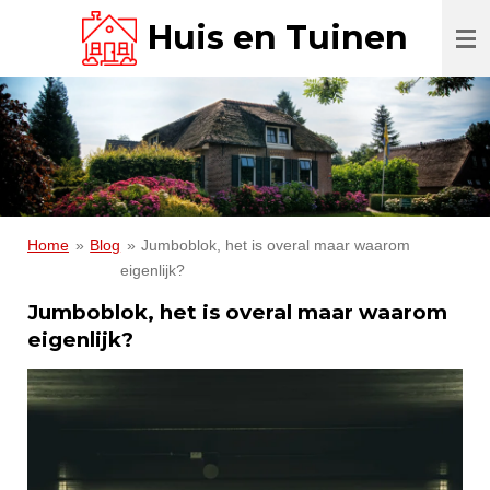
Ga
Huis en Tuinen
direct
naar
de
hoofdinhoud
Home
»
Blog
»
Jumboblok, het is overal maar waarom
eigenlijk?
Jumboblok, het is overal maar waarom
eigenlijk?