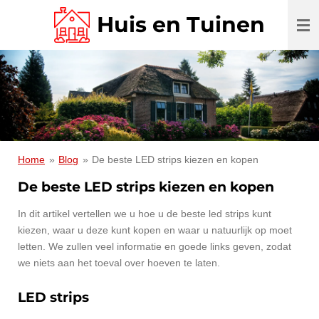
Ga
Huis en Tuinen
direct
naar
de
hoofdinhoud
Home
»
Blog
»
De beste LED strips kiezen en kopen
De beste LED strips kiezen en kopen
In dit artikel vertellen we u hoe u de beste led strips kunt
kiezen, waar u deze kunt kopen en waar u natuurlijk op moet
letten. We zullen veel informatie en goede links geven, zodat
we niets aan het toeval over hoeven te laten.
LED strips