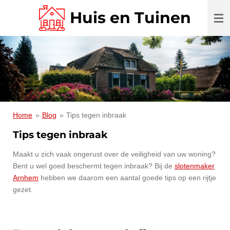
Ga
Huis en Tuinen
direct
naar
de
hoofdinhoud
Home
»
Blog
»
Tips tegen inbraak
Tips tegen inbraak
Maakt u zich vaak ongerust over de veiligheid van uw woning?
Bent u wel goed beschermt tegen inbraak? Bij de
slotenmaker
Arnhem
hebben we daarom een aantal goede tips op een rijtje
gezet.