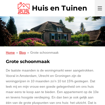
Ga
Huis en Tuinen
direct
naar
de
hoofdinhoud
Home
»
Blog
»
Grote schoonmaak
Grote schoonmaak
De laatste maanden is de woningmarkt weer aangetrokken.
Vooral in Amsterdam, Utrecht en Groningen zijn de
woningprijzen in 10 maanden zo'n 10 tot 15% gestegen. Dat
leek mij en mijn vrouw een goede gelegenheid om ons huis
maar eens te koop aan te bieden. Een appartement op de 10e
en tevens hoogste verdieping. En dan ben je ook gelijk aan
één van de grote pluspunten van ons huis: het uitzicht. Dat is