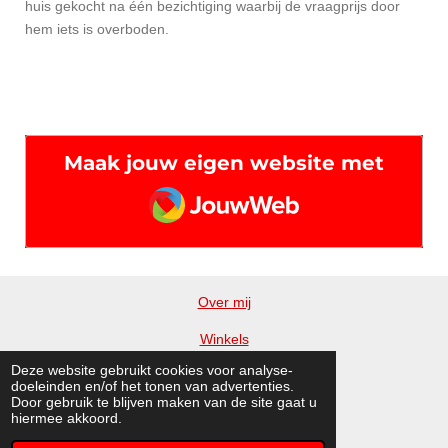
huis gekocht na één bezichtiging waarbij de vraagprijs door
hem iets is overboden.
Maak jouw eigen website met
JouwWeb
Over mij
Winkels
Deze website gebruikt cookies voor analyse-
Blog
doeleinden en/of het tonen van advertenties.
Door gebruik te blijven maken van de site gaat u
Vrienden
hiermee akkoord.
© 2015 - 2026 Huisentuinen