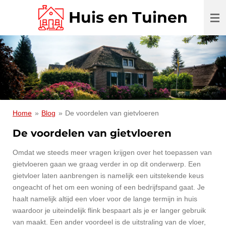
Ga
Huis en Tuinen
direct
naar
de
hoofdinhoud
Home
»
Blog
»
De voordelen van gietvloeren
De voordelen van gietvloeren
Omdat we steeds meer vragen krijgen over het toepassen van
gietvloeren gaan we graag verder in op dit onderwerp. Een
gietvloer laten aanbrengen is namelijk een uitstekende keus
ongeacht of het om een woning of een bedrijfspand gaat. Je
haalt namelijk altijd een vloer voor de lange termijn in huis
waardoor je uiteindelijk flink bespaart als je er langer gebruik
van maakt. Een ander voordeel is de uitstraling van de vloer,