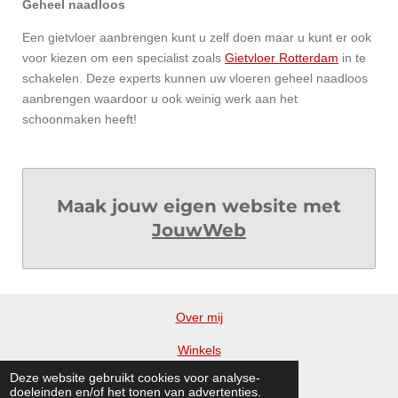
Geheel naadloos
Een gietvloer aanbrengen kunt u zelf doen maar u kunt er ook
voor kiezen om een specialist zoals
Gietvloer Rotterdam
in te
schakelen. Deze experts kunnen uw vloeren geheel naadloos
aanbrengen waardoor u ook weinig werk aan het
schoonmaken heeft!
Maak jouw eigen website met
JouwWeb
Over mij
Winkels
Deze website gebruikt cookies voor analyse-
Blog
doeleinden en/of het tonen van advertenties.